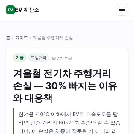
EV 계산소
EV
충전요금
홈
›
가이드
›
겨울철 주행거리 손실
주행거리
겨울
주행거리
·
약 7분 분량
충전시간
겨울철 전기차 주행거리
총비용
손실 — 30% 빠지는 이유
실측 전비
와 대응책
차종 DB
한겨울 -10℃ 이하에서 EV로 고속도로를 달
비교
리면 인증 거리의 60~70% 수준만 갈 수 있습
니다. 이 손실은 차종이 잘못된 게 아니라 리
가이드