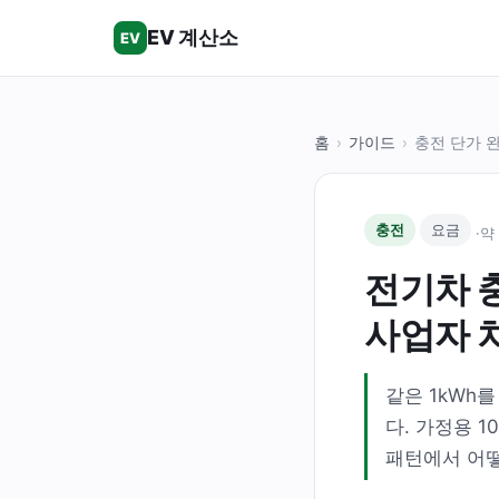
EV 계산소
EV
홈
›
가이드
›
충전 단가 
충전
요금
·
약
전기차 
사업자 
같은 1kWh
다. 가정용 
패턴에서 어떻