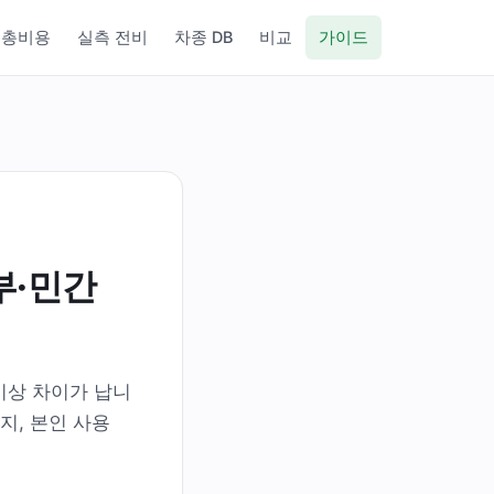
총비용
실측 전비
차종 DB
비교
가이드
부·민간
이상 차이가 납니
지, 본인 사용